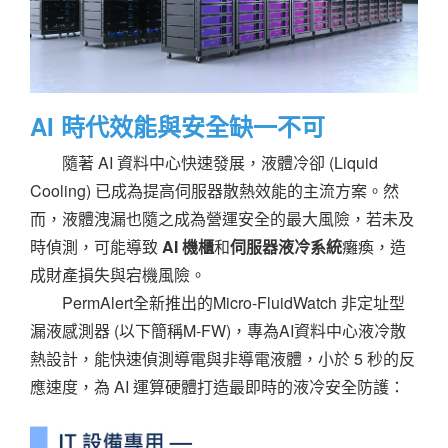
AI 時代效能與安全缺一不可
隨著 AI 資料中心快速發展，液體冷卻 (Liquid
Cooling) 已成為提高伺服器散熱效能的主流方案。然
而，液體洩漏也隨之成為營運安全的最大風險，若未及
時偵測，可能導致
AI 機櫃
和
伺服器液冷系統
癱瘓，造
成財產損失與宕機風險。
PermAlert全新推出的Micro-FluidWatch 非定址型
漏液感測器 (以下簡稱M-FW)，專為AI資料中心液冷散
熱設計，能快速偵測導電與非導電液體，小於 5 秒的反
應速度，為 AI 運算硬體打造最即時的液冷安全防護：