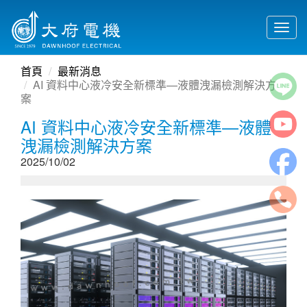
Togg
navig
首頁
最新消息
AI 資料中心液冷安全新標準—液體洩漏檢測解決方
案
AI 資料中心液冷安全新標準—液體
洩漏檢測解決方案
2025/10/02