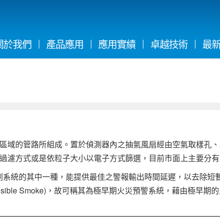
(current)
關於我們
產品應用
應用實績
卓越技術
最
域的管路所組成。置於偵測器內之抽氣風扇經由空氣取樣孔、
過濾方式或是依粒子大小以電子方式篩選，目前市面上主要分有
測系統的其中一種，能提供最佳之警報輸出時間延遲，以去除短
sible Smoke)，故可稱其為極早期火災預警系統，藉由極早期