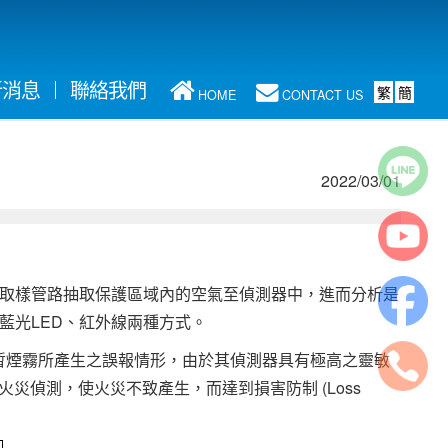
新消息
聯絡我們
繁
簡
HOME
CONTACT US
2022/03/01
取樣管路抽取保護區域內的空氣至偵測器中，進而分析是
藍光LED、紅外線兩種方式。
暫煙霧所產生之誤報情形，由於其偵測器具有極高之靈敏
的火災偵測，使火災不致產生，而達到損害防制 (Loss